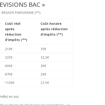
REVISIONS BAC »
et REGION PARISIENNE (**)
Coût réel
Coût horaire
après
après réduction
réduction
d'impôts (**)
d'impôts (**)
210€
35€
325€
32,5€
600€
30€
870€
29€
1100€
27,5€
amille) en sus