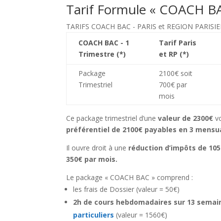
Tarif Formule « COACH B
TARIFS COACH BAC - PARIS et REGION PARISIE
COACH BAC - 1
Tarif Paris
Trimestre (*)
et RP (*)
Package
2100€ soit
Trimestriel
700€ par
mois
Ce package trimestriel d’une
valeur de 2300€
vo
préférentiel de 2100€ payables en 3 mensua
Il ouvre droit à une
réduction d’impôts de 10
350€ par mois.
Le package « COACH BAC » comprend :
les frais de Dossier (valeur = 50€)
2h de cours hebdomadaires sur 13 semai
particuliers
(valeur = 1560€)