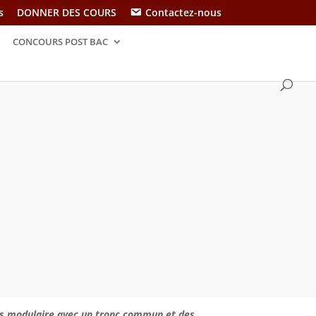
s
DONNER DES COURS
Contactez-nous
CONCOURS POST BAC
 plus modulaire avec un tronc commun et des