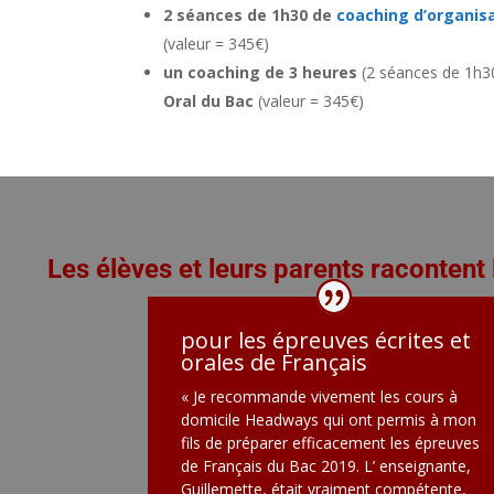
2 séances de 1h30 de
coaching d’organis
(valeur = 345€)
un coaching de 3 heures
(2 séances de 1h3
Oral du Bac
(valeur = 345€)
Les élèves et leurs parents racontent
pour les épreuves écrites et
orales de Français
« Je recommande vivement les cours à
domicile Headways qui ont permis à mon
fils de préparer efficacement les épreuves
de Français du Bac 2019. L’ enseignante,
Guillemette, était vraiment compétente,