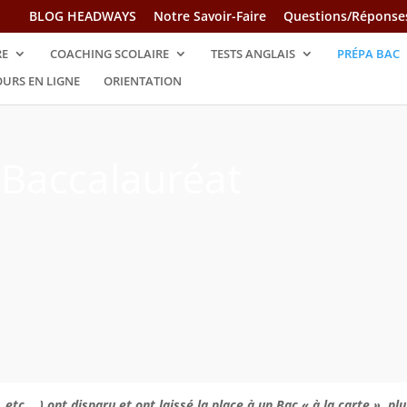
BLOG HEADWAYS
Notre Savoir-Faire
Questions/Réponse
RE
COACHING SCOLAIRE
TESTS ANGLAIS
PRÉPA BAC
URS EN LIGNE
ORIENTATION
 Baccalauréat
, etc …) ont disparu et ont laissé la place à un Bac « à la carte »,