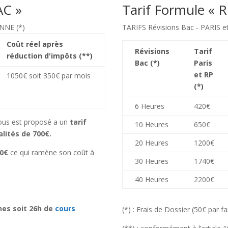
AC »
Tarif Formule « 
NNE (*)
TARIFS Révisions Bac - PARIS 
Coût réel après
Révisions
Tarif
réduction d'impôts (**)
Bac (*)
Paris
et RP
1050€ soit 350€ par mois
(*)
6 Heures
420€
us est proposé a un
tarif
10 Heures
650€
lités de 700€.
20 Heures
1200€
50€
ce qui ramène son coût à
30 Heures
1740€
40 Heures
2200€
nes soit 26h de
cours
(*) : Frais de Dossier (50€ par f