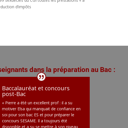
199 sexdecies du CGI toutes les prestations « à
éduction d’impôts
seignants dans la préparation au Bac :
Baccalauréat et concours
post-Bac
« Pierre a été un excellent prof : il a su
motiver Elsa qui manquait de confiance en
soi pour son bac ES et pour préparer le
concours SESAME. Il a toujours été
disponible et a su se mettre à son niveau