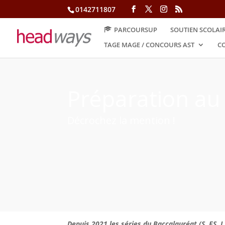
0142711807
PARCOURSUP
SOUTIEN SCOLAI
TAGE MAGE / CONCOURS AST
CO
Préparation au
Décrochez la mention !
Depuis 2021 les séries du Baccalauréat (S, ES, L