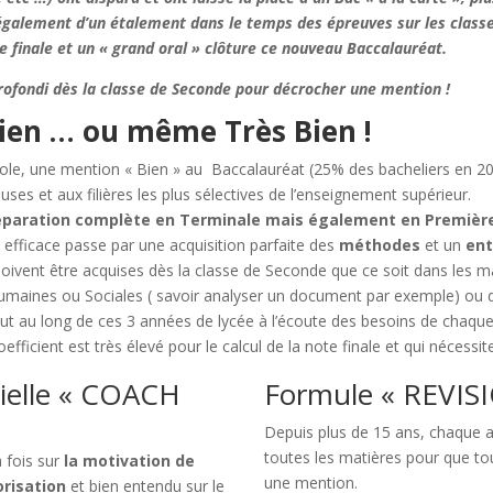
galement d’un étalement dans le temps des épreuves sur les classe
e finale et un « grand oral »
clôture ce nouveau Baccalauréat.
profondi dès la classe de Seconde pour décrocher une mention !
Bien … ou même Très Bien !
ole, une mention « Bien » au Baccalauréat (25% des bacheliers en 20
euses et aux filières les plus sélectives de l’enseignement supérieur.
préparation complète en Terminale mais également en Première
 efficace passe par une acquisition parfaite des
méthodes
et un
ent
oivent être acquises dès la classe de Seconde que ce soit dans les mat
umaines ou Sociales ( savoir analyser un document par exemple) ou d
ut au long de ces 3 années de lycée à l’écoute des besoins de chaque 
efficient est très élevé pour le calcul de la note finale et qui nécessi
rielle « COACH
Formule « REVIS
Depuis plus de 15 ans, chaque a
toutes les matières pour que to
 fois sur
la motivation de
une mention.
risation
et bien entendu sur le