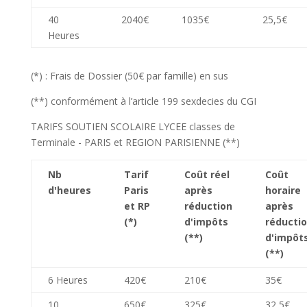
40
2040€
1035€
25,5€
Heures
(*) : Frais de Dossier (50€ par famille) en sus
(**) conformément à l’article 199 sexdecies du CGI
TARIFS SOUTIEN SCOLAIRE LYCEE classes de
Terminale - PARIS et REGION PARISIENNE (**)
Nb
Tarif
Coût réel
Coût
d'heures
Paris
après
horaire
et RP
réduction
après
(*)
d'impôts
réducti
(**)
d'impôt
(**)
6 Heures
420€
210€
35€
10
650€
325€
32,5€