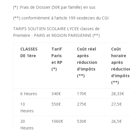
(*) :
Frais de Dossier (50€ par famille) en sus
(**) conformément à l’article 199 sexdecies du CGI
TARIFS SOUTIEN SCOLAIRE LYCEE classes de
Première - PARIS et REGION PARISIENNE (**)
CLASSES
Tarif
Coût réel
Coût
DE 1ère
Paris
après
horaire
et RP
réduction
après
(*)
d'impôts
réductio
(**)
d'impôts
(**)
6 Heures
340€
170€
28,33€
10
550€
275€
27,5€
Heures
20
1060€
530€
26,5€
Heures